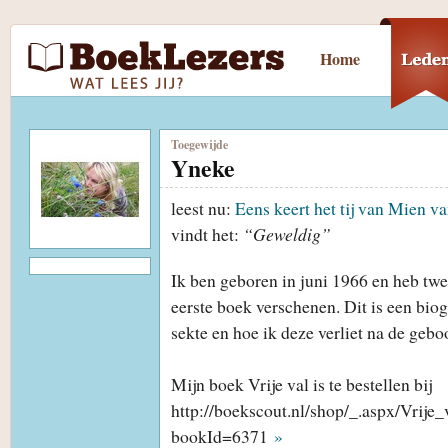
Home
Toegewijde
Yneke
leest nu:
Eens keert het tij van Mien va
vindt het:
“Geweldig”
Ik ben geboren in juni 1966 en heb twe
eerste boek verschenen. Dit is een biog
sekte en hoe ik deze verliet na de gebo
Mijn boek Vrije val is te bestellen bij
http://boekscout.nl/shop/_.aspx/Vrij
bookId=6371
»