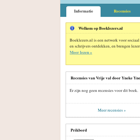
Informatie
Recensies
Welkom op Boeklezers.nl
Boeklezers.nl is een netwerk voor sociaal
en schrijvers ontdekken, en brengen lezers
Meer lezen »
Recensies van Vrije val door Yneke Yn
Er zijn nog geen recensies voor dit boek.
Meer recensies »
Prikbord