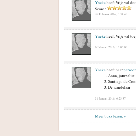
Yneke
heeft Vrije val d
Score :
26 Februari 2016, 5:34:40
Yneke
heeft Vrije val t
6 Februari 2016, 16:06:00
Yneke
heeft haar
persoon
Anna, journalist
Santiago de Comp
De wandelaar
31 Januari 2016, 6:23:37
Meer buzz lezen. »