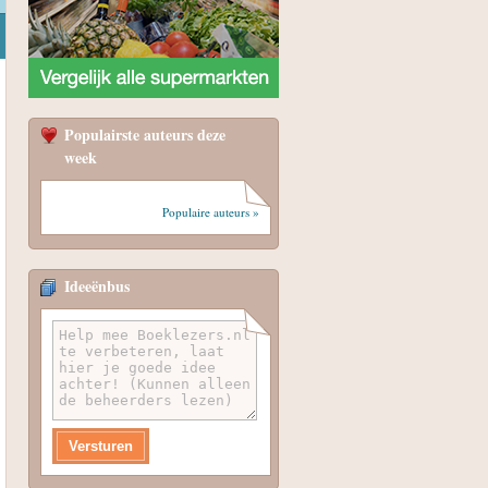
Populairste auteurs deze
week
Populaire auteurs »
Ideeënbus