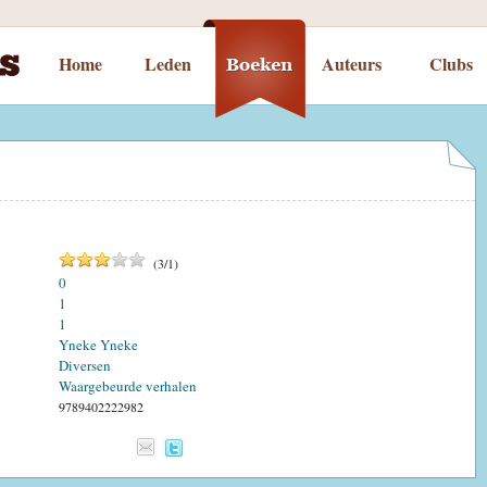
Home
Leden
Auteurs
Clubs
(
3
/
1
)
0
1
1
Yneke Yneke
Diversen
Waargebeurde verhalen
9789402222982