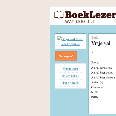
Boek
Vrije val
«
Nu kopen!
Score:
Aantal recensies:
Wil ik lezen
Aantal keer getipt:
Ik lees het nu
Aantal keer gelezen:
Auteur(s):
Tip dit boek
Categorie:
NUR
ISBN