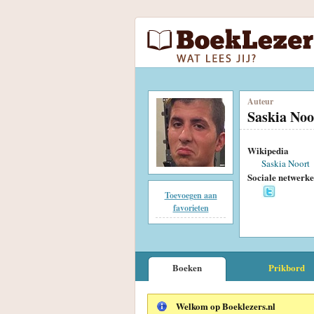
Auteur
Saskia Noo
Wikipedia
Saskia Noort
Sociale netwerk
Toevoegen aan
favorieten
Boeken
Prikbord
Welkom op Boeklezers.nl