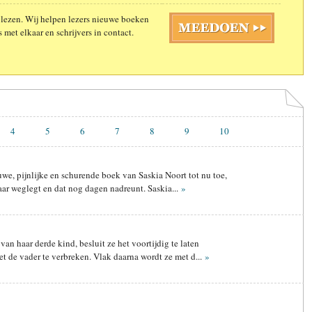
 lezen. Wij helpen lezers nieuwe boeken
 met elkaar en schrijvers in contact.
4
5
6
7
8
9
10
auwe, pijnlijke en schurende boek van Saskia Noort tot nu toe,
aar weglegt en dat nog dagen nadreunt. Saskia...
»
van haar derde kind, besluit ze het voortijdig te laten
et de vader te verbreken. Vlak daarna wordt ze met d...
»