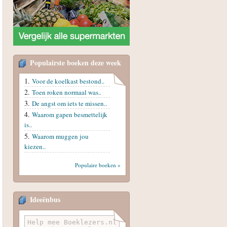
Populairste boeken deze week
Voor de koelkast bestond..
Toen roken normaal was..
De angst om iets te missen..
Waarom gapen besmettelijk
is..
Waarom muggen jou
kiezen..
Populaire boeken »
Ideeënbus