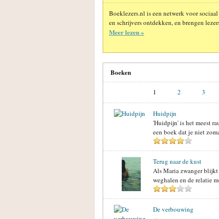
Boeklezers.nl is een netwerk voor sociaal
en schrijvers ontdekken, en brengen lezers
Meer lezen »
Boeken
1
2
3
Huidpijn
'Huidpijn' is het meest r
een boek dat je niet zom
Terug naar de kust
Als Maria zwanger blijkt 
weghalen en de relatie m
De verbouwing
»