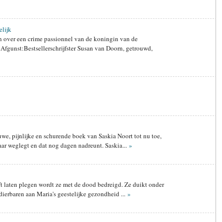
lijk
 over een crime passionnel van de koningin van de
 Afgunst:Bestsellerschrijfster Susan van Doorn, getrouwd,
auwe, pijnlijke en schurende boek van Saskia Noort tot nu toe,
aar weglegt en dat nog dagen nadreunt. Saskia...
»
t laten plegen wordt ze met de dood bedreigd. Ze duikt onder
r dierbaren aan Maria's geestelijke gezondheid ...
»