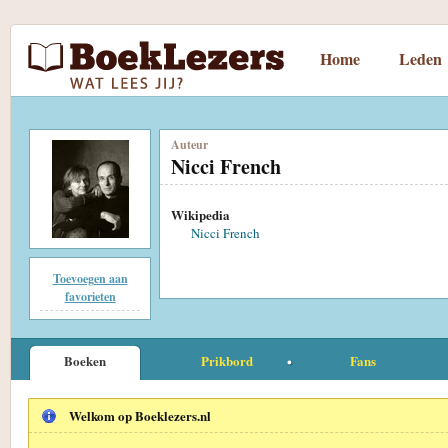
Home
Leden
Auteur
Nicci French
Wikipedia
Nicci French
Toevoegen aan
favorieten
Boeken
Prikbord
Fans
Welkom op Boeklezers.nl