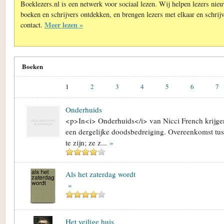
Boeklezers.nl is een netwerk voor sociaal lezen. Wij helpen lezers nie
boeken en schrijvers ontdekken, en brengen lezers met elkaar en schrijv
Meer lezen »
contact.
Boeken
1
2
3
4
5
6
7
Onderhuids
<p>In<i> Onderhuids</i> van Nicci French krijge
een dergelijke doodsbedreiging. Overeenkomst tusse
te zijn; ze z...
»
Als het zaterdag wordt
»
Het veilige huis