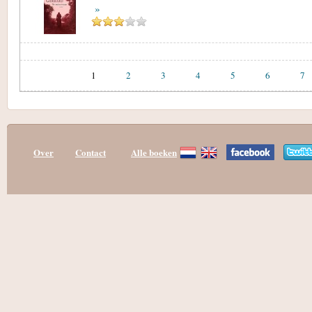
»
1
2
3
4
5
6
7
Over
Contact
Alle boeken