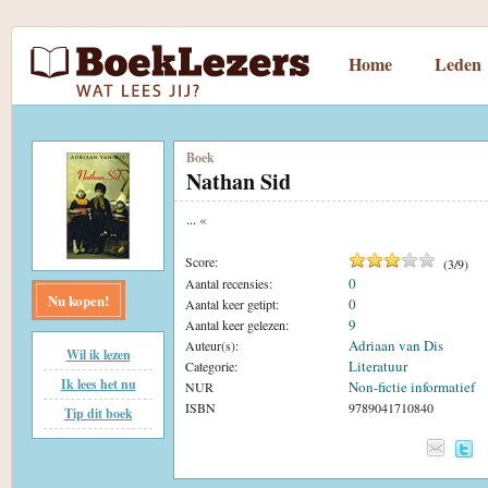
Home
Leden
Boek
Nathan Sid
...
«
Score:
(
3
/
9
)
0
Aantal recensies:
Nu kopen!
0
Aantal keer getipt:
9
Aantal keer gelezen:
Adriaan van Dis
Auteur(s):
Wil ik lezen
Literatuur
Categorie:
Ik lees het nu
Non-fictie informatief
NUR
ISBN
9789041710840
Tip dit boek