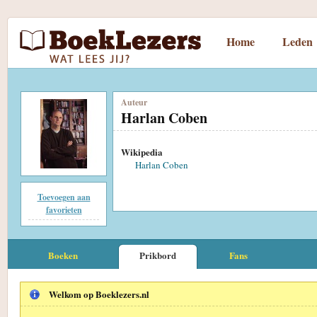
Home
Leden
Auteur
Harlan Coben
Wikipedia
Harlan Coben
Toevoegen aan
favorieten
Boeken
Prikbord
Fans
Welkom op Boeklezers.nl