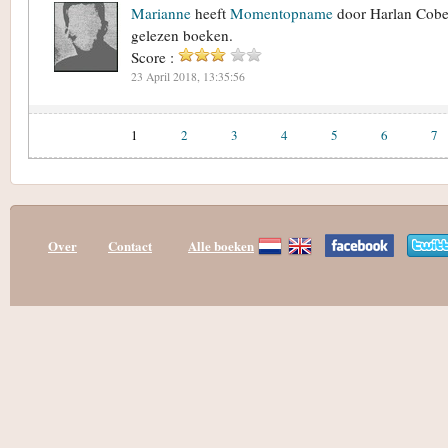
Marianne
heeft
Momentopname
door Harlan Cobe
gelezen boeken.
Score :
23 April 2018, 13:35:56
1
2
3
4
5
6
7
Over
Contact
Alle boeken