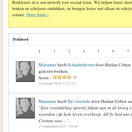
Boeklezers.nl is een netwerk voor sociaal lezen. Wij helpen lezers nie
boeken en schrijvers ontdekken, en brengen lezers met elkaar en schrijv
Meer lezen »
contact.
Prikbord
1
2
3
4
5
6
7
Marianne
heeft
Schaduwleven
door Harlan Coben 
gelezen boeken.
Score :
16 Januari 2020, 11:21:13
Marianne
heeft
De vreemde
door Harlan Coben aa
“Een vreemdeling spreekt Adam aan in de kroeg e
woorden zijn hele leven overhoop. â€˜Je had niet 
Corinne was ...”
17 September 2019, 7:29:00