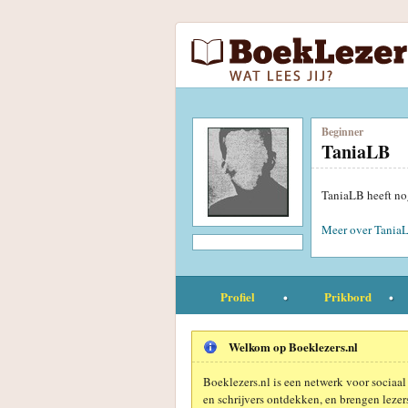
Beginner
TaniaLB
TaniaLB heeft no
Meer over Tania
Profiel
Prikbord
Welkom op Boeklezers.nl
Boeklezers.nl is een netwerk voor sociaal
en schrijvers ontdekken, en brengen lezers