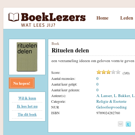
Home
Leden
Boek
Rituelen delen
een verzameling ideeen om geloven vorm te geve
Score:
(
3
/
0
)
0
Aantal recensies:
Nu kopen!
0
Aantal keer getipt:
0
Aantal keer gelezen:
A. Lanser
L. Bakker
L
Auteur(s):
,
,
Wil ik lezen
Religie & Esoterie
Categorie:
Ik lees het nu
Geloofsopvoeding
NUR
ISBN
9789024282760
Tip dit boek