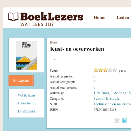
Home
Leden
Boek
Kust- en oeverwerken
...
«
Score:
(
3
/
0
)
0
Aantal recensies:
Nu kopen!
0
Aantal keer getipt:
0
Aantal keer gelezen:
J. de Boer
J. de Jong
M
Auteur(s):
,
,
Wil ik lezen
School & Studie
Categorie:
Ik lees het nu
Technische en nautisc
NUR
ISBN
9789040102318
Tip dit boek