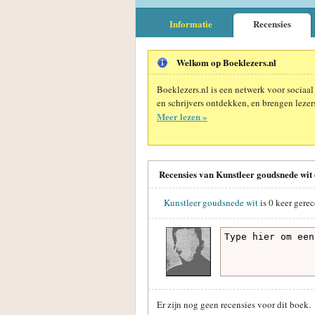
Informatie
Recensies
Welkom op Boeklezers.nl
Boeklezers.nl is een netwerk voor sociaal
en schrijvers ontdekken, en brengen lezers
Meer lezen »
Recensies van Kunstleer goudsnede wit
Kunstleer goudsnede wit
is
0
keer gerec
Er zijn nog geen recensies voor dit boek.