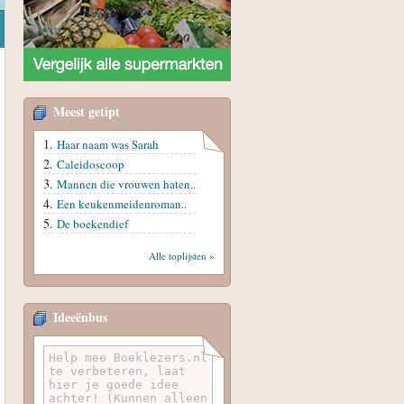
Meest getipt
Haar naam was Sarah
Caleidoscoop
Mannen die vrouwen haten..
Een keukenmeidenroman..
De boekendief
Alle toplijsten »
Ideeënbus