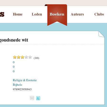
Home
Leden
Auteurs
Clubs
goudsnede wit
(
3
/
0
)
0
0
0
Religie & Esoterie
Bijbels
9789023950943