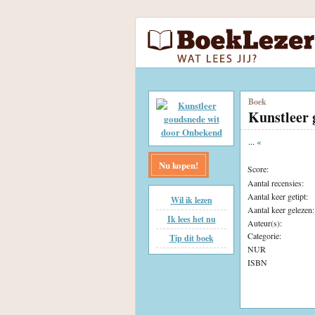
Boek
Kunstleer 
...
«
Nu kopen!
Score:
Aantal recensies:
Aantal keer getipt:
Wil ik lezen
Aantal keer gelezen:
Ik lees het nu
Auteur(s):
Categorie:
Tip dit boek
NUR
ISBN