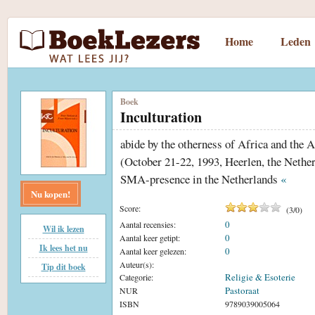
Home
Leden
Boek
Inculturation
abide by the otherness of Africa and the 
(October 21-22, 1993, Heerlen, the Nether
SMA-presence in the Netherlands
«
Nu kopen!
Score:
(
3
/
0
)
0
Aantal recensies:
Wil ik lezen
0
Aantal keer getipt:
Ik lees het nu
0
Aantal keer gelezen:
Auteur(s):
Tip dit boek
Religie & Esoterie
Categorie:
Pastoraat
NUR
ISBN
9789039005064