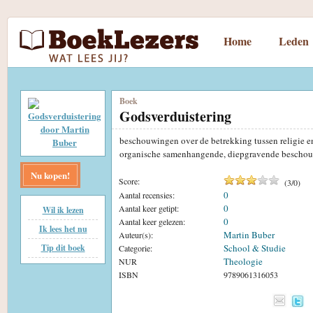
Home
Leden
Boek
Godsverduistering
beschouwingen over de betrekking tussen religie en f
organische samenhangende, diepgravende beschou
Nu kopen!
Score:
(
3
/
0
)
0
Aantal recensies:
0
Aantal keer getipt:
Wil ik lezen
0
Aantal keer gelezen:
Ik lees het nu
Martin Buber
Auteur(s):
School & Studie
Tip dit boek
Categorie:
Theologie
NUR
ISBN
9789061316053