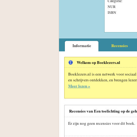
Categorie:
NUR
ISBN
Informatie
Recensies
Welkom op Boeklezers.nl
Boeklezers.nl is een netwerk voor sociaal
en schrijvers ontdekken, en brengen lezers
Meer lezen »
Recensies van Een toelichting op de ge
Er zijn nog geen recensies voor dit boek.