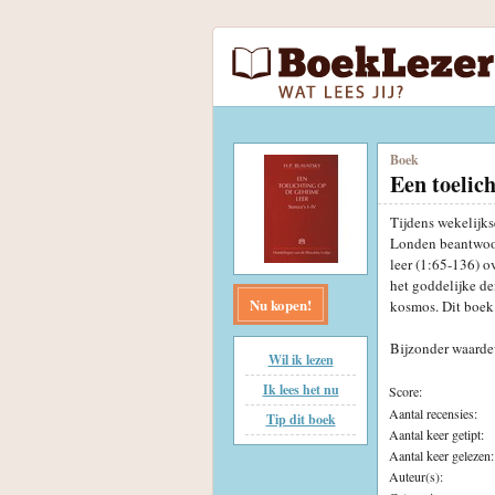
Boek
Een toelic
Tijdens wekelijk
Londen beantwoor
leer (1:65-136) o
het goddelijke de
Nu kopen!
kosmos. Dit boek 
Bijzonder waarde
Wil ik lezen
Ik lees het nu
Score:
Aantal recensies:
Tip dit boek
Aantal keer getipt:
Aantal keer gelezen:
Auteur(s):