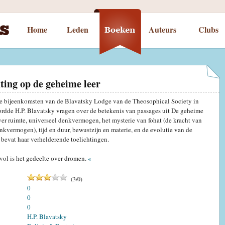
Home
Leden
Auteurs
Clubs
hting op de geheime leer
se bijeenkomsten van de Blavatsky Lodge van de Theosophical Society in
dde H.P. Blavatsky vragen over de betekenis van passages uit De geheime
ver ruimte, universeel denkvermogen, het mysterie van fohat (de kracht van
nkvermogen), tijd en duur, bewustzijn en materie, en de evolutie van de
bevat haar verhelderende toelichtingen.
vol is het gedeelte over dromen.
«
(
3
/
0
)
0
0
0
H.P. Blavatsky