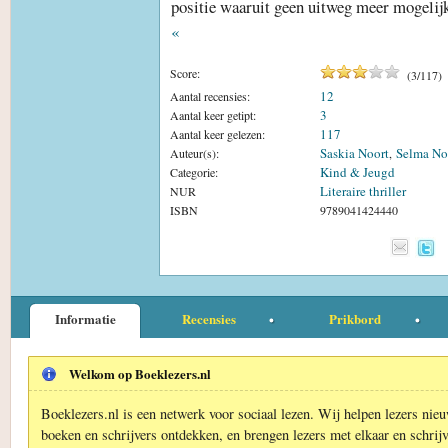
positie waaruit geen uitweg meer mogelijk 
«
Score:
(
3
/
117
)
12
Aantal recensies:
3
Aantal keer getipt:
117
Aantal keer gelezen:
Saskia Noort
Selma No
Auteur(s):
,
Kind & Jeugd
Categorie:
Literaire thriller
NUR
ISBN
9789041424440
Informatie
Recensies
Prikbord
Welkom op Boeklezers.nl
Boeklezers.nl is een netwerk voor sociaal lezen. Wij helpen lezers nie
boeken en schrijvers ontdekken, en brengen lezers met elkaar en schrijv