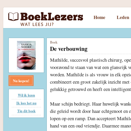
Home
Leden
Boek
De verbouwing
Mathilde, succesvol plastisch chirurg, open
vooravond te staan van wat een glansrijk v
worden. Mathilde is als vrouw in elk opzi
Nu kopen!
combineert een groot zakelijk inzicht met 
gelukkig getrouwd en heeft een intelligen
Wil ik lezen
Maar schijn bedriegt. Haar huwelijk wank
Ik lees het nu
die geleid wordt door haar echtgenoot en e
Tip dit boek
lopen op een ramp. Dan accepteert Mathild
hand van een oud vriendje. Daarmee manoe