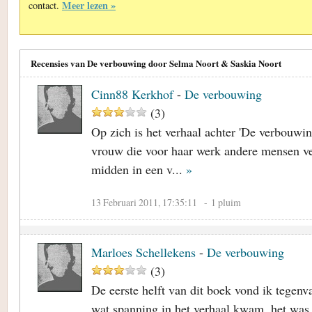
Meer lezen »
contact.
Recensies van De verbouwing door Selma Noort & Saskia Noort
Cinn88 Kerkhof
-
De verbouwing
(
3
)
Op zich is het verhaal achter 'De verbouwi
vrouw die voor haar werk andere mensen ve
midden in een v...
»
13 Februari 2011, 17:35:11
- 1 pluim
Marloes Schellekens
-
De verbouwing
(
3
)
De eerste helft van dit boek vond ik tegenv
wat spanning in het verhaal kwam, het was