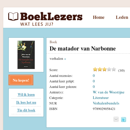
Home
Leden
Boek
De matador van Narbonne
verhalen
«
Score:
(
3
/
0
)
0
Aantal recensies:
Nu kopen!
0
Aantal keer getipt:
0
Aantal keer gelezen:
W. van de Woestijne
Auteur(s):
Wil ik lezen
Literatuur
Categorie:
Ik lees het nu
Verhalenbundels
NUR
ISBN
9789029058421
Tip dit boek