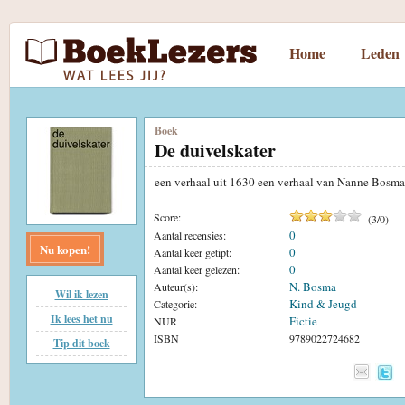
Home
Leden
Boek
De duivelskater
een verhaal uit 1630 een verhaal van Nanne Bosm
Score:
(
3
/
0
)
0
Aantal recensies:
Nu kopen!
0
Aantal keer getipt:
0
Aantal keer gelezen:
N. Bosma
Auteur(s):
Wil ik lezen
Kind & Jeugd
Categorie:
Ik lees het nu
Fictie
NUR
ISBN
9789022724682
Tip dit boek