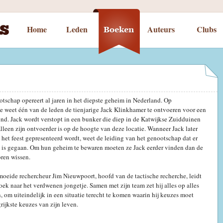
Home
Leden
Auteurs
Clubs
schap opereert al jaren in het diepste geheim in Nederland. Op
ze weet één van de leden de tienjarige Jack Klinkhamer te ontvoeren voor een
nd. Jack wordt verstopt in een bunker die diep in de Katwijkse Zuidduinen
Alleen zijn ontvoerder is op de hoogte van deze locatie. Wanneer Jack later
 het feest gepresenteerd wordt, weet de leiding van het genootschap dat er
is is gegaan. Om hun geheim te bewaren moeten ze Jack eerder vinden dan de
oren wissen.
oeide rechercheur Jim Nieuwpoort, hoofd van de tactische recherche, leidt
oek naar het verdwenen jongetje. Samen met zijn team zet hij alles op alles
 om uiteindelijk in een situatie terecht te komen waarin hij keuzes moet
ijkste keuzes van zijn leven.