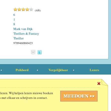
(
4
/
8
)
6
1
8
Mark van Dijk
Thrillers & Fantasy
Thriller
9789460860423
Prikbord
Vergelijkbaar
Lezers
 lezen. Wij helpen lezers nieuwe boeken
 met elkaar en schrijvers in contact.