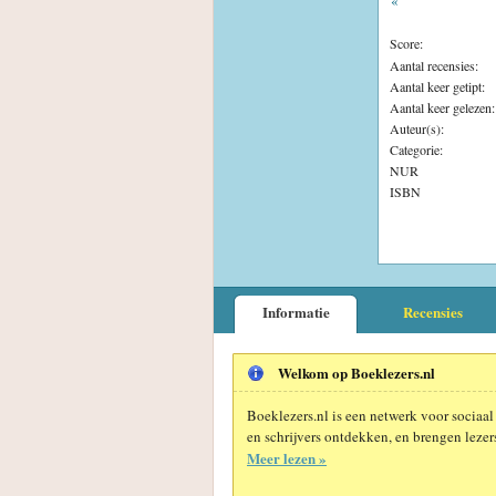
«
Score:
Aantal recensies:
Aantal keer getipt:
Aantal keer gelezen:
Auteur(s):
Categorie:
NUR
ISBN
Informatie
Recensies
Welkom op Boeklezers.nl
Boeklezers.nl is een netwerk voor sociaal
en schrijvers ontdekken, en brengen lezers
Meer lezen »