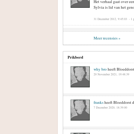
Het verhaal gaat over ee
Sylvia is lid van het gen
31 December 2012, 9:45:03
- 1 
Meer recensies »
Prikbord
why bro
heeft Bloeddorst
20 November 2021, 19:48:39
franks
heeft Bloeddorst d
7 December 2020, 18:39:00