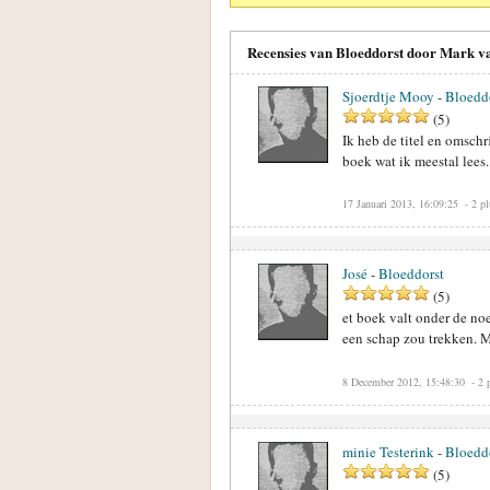
Recensies van Bloeddorst door Mark v
Sjoerdtje Mooy
-
Bloedd
(
5
)
Ik heb de titel en omschr
boek wat ik meestal lees.
17 Januari 2013, 16:09:25
- 2 p
José
-
Bloeddorst
(
5
)
et boek valt onder de noe
een schap zou trekken. Ma
8 December 2012, 15:48:30
- 2 
minie Testerink
-
Bloedd
(
5
)