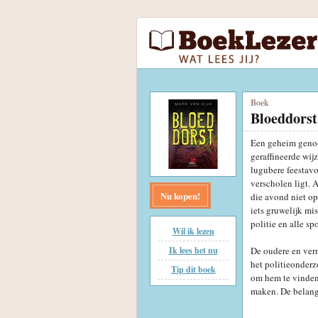
Boek
Bloeddorst
Een geheim genoot
geraffineerde wij
lugubere feestavo
verscholen ligt. 
Nu kopen!
die avond niet op
iets gruwelijk m
politie en alle sp
Wil ik lezen
Ik lees het nu
De oudere en verm
het politieonderz
Tip dit boek
om hem te vinden,
maken. De belangr