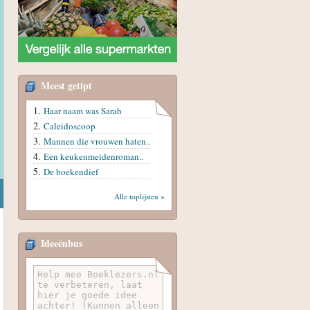
Meest getipt
Haar naam was Sarah
Caleidoscoop
Mannen die vrouwen haten..
Een keukenmeidenroman..
De boekendief
Alle toplijsten »
Ideeënbus