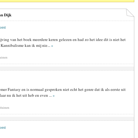
an Dijk
orst
ijving van het boek meerdere keren gelezen en had zo het idee dit is niet het
 Kannibalisme kan ik mij nie...
»
luimen
mer Fantasy en is normaal gesproken niet echt het genre dat ik als eerste uit
ar nu ik het uit heb en even ...
»
pluimen
orst