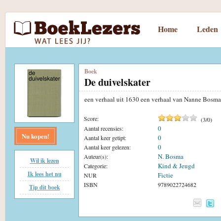
Home
Leden
Boek
De duivelskater
een verhaal uit 1630 een verhaal van Nanne Bosm
Score:
(
3
/
0
)
0
Aantal recensies:
Nu kopen!
0
Aantal keer getipt:
0
Aantal keer gelezen:
N. Bosma
Auteur(s):
Wil ik lezen
Kind & Jeugd
Categorie:
Ik lees het nu
Fictie
NUR
ISBN
9789022724682
Tip dit boek