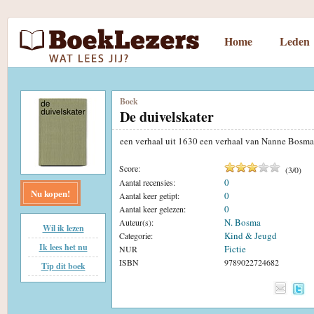
Home
Leden
Boek
De duivelskater
een verhaal uit 1630 een verhaal van Nanne Bosm
Score:
(
3
/
0
)
0
Aantal recensies:
Nu kopen!
0
Aantal keer getipt:
0
Aantal keer gelezen:
N. Bosma
Auteur(s):
Wil ik lezen
Kind & Jeugd
Categorie:
Ik lees het nu
Fictie
NUR
ISBN
9789022724682
Tip dit boek