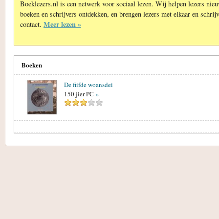
Boeklezers.nl is een netwerk voor sociaal lezen. Wij helpen lezers nie
boeken en schrijvers ontdekken, en brengen lezers met elkaar en schrijv
Meer lezen »
contact.
Boeken
De fiifde woansdei
150 jier PC
»