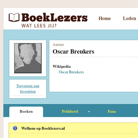
Home
Leden
Auteur
Oscar Breukers
Wikipedia
Oscar Breukers
Toevoegen aan
favorieten
Boeken
Prikbord
Fans
Welkom op Boeklezers.nl