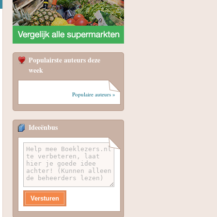
Populairste auteurs deze
week
Populaire auteurs »
Ideeënbus