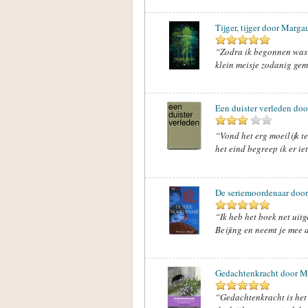
Tijger, tijger door Marg
“Zodra ik begonnen was 
klein meisje zodanig ge
Een duister verleden doo
“Vond het erg moeilijk t
het eind begreep ik er ie
De seriemoordenaar door
“Ik heb het boek net uitg
Beijing en neemt je mee d
Gedachtenkracht door M
“Gedachtenkracht is het e