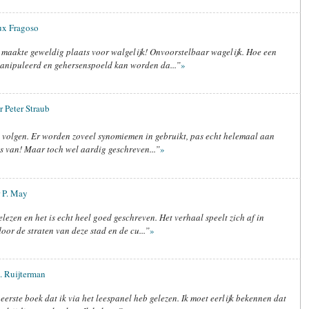
aux Fragoso
maakte geweldig plaats voor walgelijk! Onvoorstelbaar wagelijk. Hoe een
manipuleerd en gehersenspoeld kan worden da...”
»
r Peter Straub
e volgen. Er worden zoveel synomiemen in gebruikt, pas echt helemaal aan
ts van! Maar toch wel aardig geschreven...”
»
 P. May
elezen en het is echt heel goed geschreven. Het verhaal speelt zich af in
oor de straten van deze stad en de cu...”
»
. Ruijterman
erste boek dat ik via het leespanel heb gelezen. Ik moet eerlijk bekennen dat