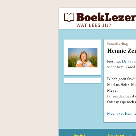
Fanatiekeling
Hennie Zei
leest nu:
De kau
vindt het:
“Goed
Ik heb geen favour
Markus Heitz, Mo
Meyer.
Ik lees daarnaast
fantasy zijn toch
Meer over Hennie
Profiel
Prikbord