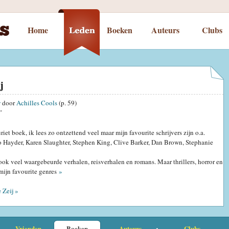
Home
Boeken
Auteurs
Clubs
j
w
door
Achilles Cools
(p. 59)
”
iet boek, ik lees zo ontzettend veel maar mijn favourite schrijvers zijn o.a.
 Hayder, Karen Slaughter, Stephen King, Clive Barker, Dan Brown, Stephanie
 ook veel waargebeurde verhalen, reisverhalen en romans. Maar thrillers, horror en
 mijn favourite genres
»
 Zeij »
Vrienden
Boeken
Auteurs
Clubs