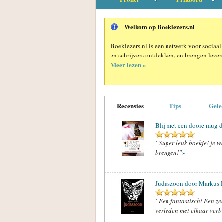
Welkom op Boeklezers.nl
Boeklezers.nl is een netwerk voor sociaal
en schrijvers ontdekken, en brengen lezers
Meer lezen »
Recensies
Tips
Gele
Blij met een dooie mug 
“Super leuk boekje! je w
brengen!”
»
Judaszoon door Markus 
“Een fantastisch! Een ze
verleden met elkaar verbo