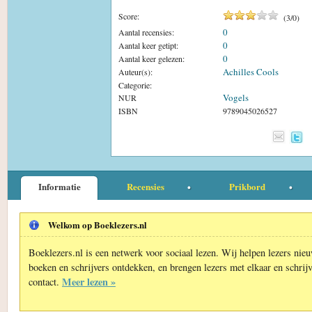
Score:
(
3
/
0
)
0
Aantal recensies:
0
Aantal keer getipt:
0
Aantal keer gelezen:
Achilles Cools
Auteur(s):
Categorie:
Vogels
NUR
ISBN
9789045026527
Informatie
Recensies
Prikbord
Welkom op Boeklezers.nl
Boeklezers.nl is een netwerk voor sociaal lezen. Wij helpen lezers nie
boeken en schrijvers ontdekken, en brengen lezers met elkaar en schrijv
Meer lezen »
contact.