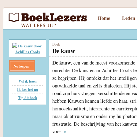
Home
Leden
Boek
De kauw
De kauw
, een van de meest voorkomende v
Nu kopen!
onrechte. De kunstenaar Achilles Cools lee
ze begrijpen. Hij ontdekt dat het intellige
Wil ik lezen
ontwikkelde taal en zelfs dialecten. Hij st
Ik lees het nu
rond zijn huis vliegen, verschillende en v
Tip dit boek
hebben.Kauwen kennen liefde en haat, str
homoseksualiteit, hiërarchie en carrièrepl
maar ok altruïsme en onderling hulpbetoon
frustratie. De beschrijving van het kauwe
voor.
«