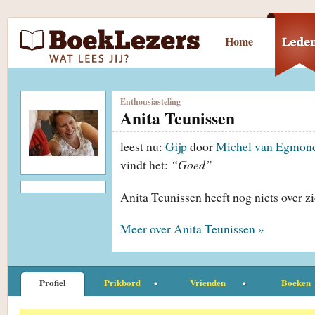
Home
Enthousiasteling
Anita Teunissen
leest nu:
Gijp
door
Michel van Egmon
vindt het:
“Goed”
Anita Teunissen heeft nog niets over z
Meer over Anita Teunissen »
Profiel
Prikbord
Vrienden
Boeken