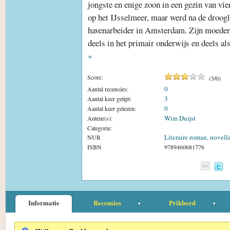
jongste en enige zoon in een gezin van vie
op het IJsselmeer, maar werd na de droog
havenarbeider in Amsterdam. Zijn moeder 
deels in het primair onderwijs en deels als
«
Score:
(
3
/
0
)
0
Aantal recensies:
3
Aantal keer getipt:
0
Aantal keer gelezen:
Wim Duijst
Auteur(s):
Categorie:
Literaire roman, novell
NUR
ISBN
9789460681776
Informatie
Recensies
Prikbord