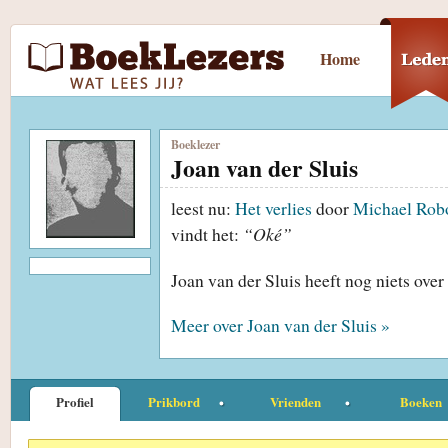
Home
Boeklezer
Joan van der Sluis
leest nu:
Het verlies
door
Michael Rob
vindt het:
“Oké”
Joan van der Sluis heeft nog niets ove
Meer over Joan van der Sluis »
Profiel
Prikbord
Vrienden
Boeken