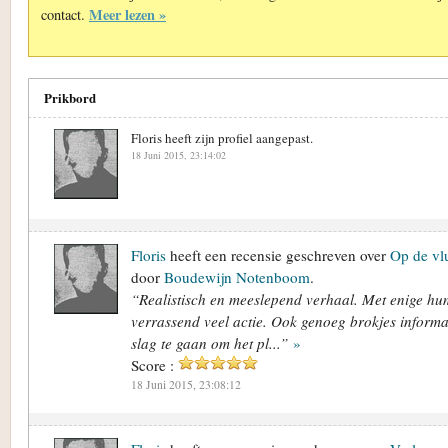
Meer lezen »
contact.
Prikbord
Floris heeft zijn profiel aangepast.
18 Juni 2015, 23:14:02
Floris
heeft een recensie geschreven over
Op de vl
door
Boudewijn Notenboom
.
“Realistisch en meeslepend verhaal. Met enige h
verrassend veel actie. Ook genoeg brokjes informa
slag te gaan om het pl...”
»
Score :
18 Juni 2015, 23:08:12