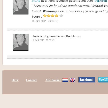
Floris
heeft een recensie geschreven over
Verloren
“Leest snel en houdt de aandacht vast. Verhaal ve
toeval. Wendingen en actiescenes zijn wel geweldi
Score :
18 Juni 2015, 23:02:30
Floris is lid geworden van Boeklezers.
18 Juni 2015, 22:59:49
Over
Contact
Alle boeken