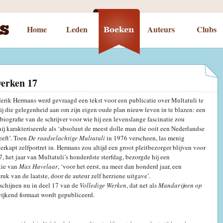
Home
Leden
Auteurs
Clubs
werken 17
erik Hermans werd gevraagd een tekst voor een publicatie over Multatuli te
hij die gelegenheid aan om zijn eigen oude plan nieuw leven in te blazen: een
 biografie van de schrijver voor wie hij een levenslange fascinatie zou
hij karakteriseerde als ‘absoluut de meest dolle man die ooit een Nederlandse
eeft’. Toen
De raadselachtige Multatuli
in 1976 verscheen, las menig
verkapt zelfportret in. Hermans zou altijd een groot pleitbezorger blijven voor
7, het jaar van Multatuli’s honderdste sterfdag, bezorgde hij een
tie van
Max Havelaar
, ‘voor het eerst, na meer dan honderd jaar, een
ruk van de laatste, door de auteur zelf herziene uitgave’.
schijnen nu in deel 17 van de
Volledige Werken
, dat net als
Mandarijnen op
ijkend formaat wordt gepubliceerd.