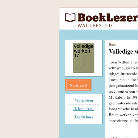
Boek
Volledige 
Toen Willem Fred
schrijven, greep 
rijkgeïllustreerde
koesteren en die 
Nu kopen!
pen gehanteerd h
recensent er een 
Multatuli. In 198
Wil ik lezen
geannoteerde edi
Ik lees het nu
fotografische herd
Beide werken ver
Tip dit boek
zwavelzuur
in afw