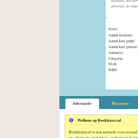
Multatuli, hoe kro
genoemd: de enige
«
Score:
Aantal recensies:
Aantal keer getipt:
Aantal keer gelezen:
Auteur(s):
Categorie:
NUR
ISBN
Informatie
Recensies
Welkom op Boeklezers.nl
Boeklezers.nl is een netwerk voor sociaal
en schrijvers ontdekken, en brengen lezers