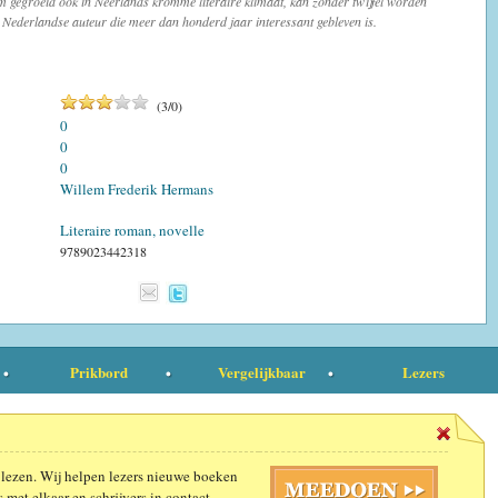
m gegroeid ook in Neêrlands kromme literaire klimaat, kan zonder twijfel worden
 Nederlandse auteur die meer dan honderd jaar interessant gebleven is.
(
3
/
0
)
0
0
0
Willem Frederik Hermans
Literaire roman, novelle
9789023442318
Prikbord
Vergelijkbaar
Lezers
 lezen. Wij helpen lezers nieuwe boeken
 met elkaar en schrijvers in contact.