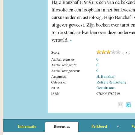
Hajo Banzhaf (1949) is één van de bekendst
filosofie en een loopbaan in het bankwezen 
cursusleider én astroloog. Hajo Banzhaf is
uitgever geweest. Zijn boeken over tarot en
tot dé standaardwerken over deze onderwe
vertaald.
«
Score:
(
3
/
0
)
0
Aantal recensies:
0
Aantal keer getipt:
0
Aantal keer gelezen:
H. Banzhaf
Auteur(s):
Religie & Esoterie
Categorie:
Occultisme
NUR
ISBN
9789063782719
Informatie
Recensies
Prikbord
Ve