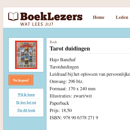
Home
Leden
Boek
Tarot duidingen
Hajo Banzhaf
Tarotduidingen
Leidraad bij het oplossen van persoonlijk
Nu kopen!
Omvang: 296 blz.
Formaat: 170 x 240 mm
Wil ik lezen
Illustraties: zwart/wit
Paperback
Ik lees het nu
Prijs: 18,50
Tip dit boek
ISBN: 978 90 6378 271 9