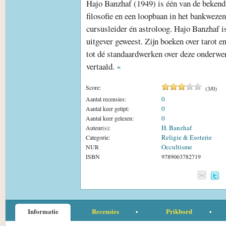
Hajo Banzhaf (1949) is één van de bekendst
filosofie en een loopbaan in het bankwezen 
cursusleider én astroloog. Hajo Banzhaf is
uitgever geweest. Zijn boeken over tarot en
tot dé standaardwerken over deze onderwe
vertaald.
«
Score:
(
3
/
0
)
0
Aantal recensies:
0
Aantal keer getipt:
0
Aantal keer gelezen:
H. Banzhaf
Auteur(s):
Religie & Esoterie
Categorie:
Occultisme
NUR
ISBN
9789063782719
Informatie
Recensies
Prikbord