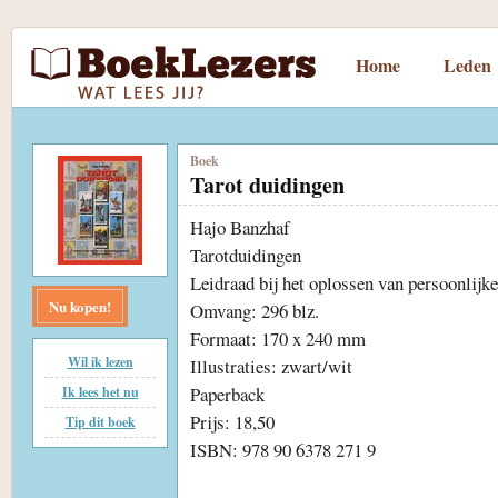
Home
Leden
Boek
Tarot duidingen
Hajo Banzhaf
Tarotduidingen
Leidraad bij het oplossen van persoonlijk
Nu kopen!
Omvang: 296 blz.
Formaat: 170 x 240 mm
Wil ik lezen
Illustraties: zwart/wit
Paperback
Ik lees het nu
Prijs: 18,50
Tip dit boek
ISBN: 978 90 6378 271 9