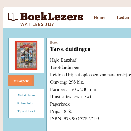
Home
Leden
Boek
Tarot duidingen
Hajo Banzhaf
Tarotduidingen
Leidraad bij het oplossen van persoonlijk
Nu kopen!
Omvang: 296 blz.
Formaat: 170 x 240 mm
Wil ik lezen
Illustraties: zwart/wit
Paperback
Ik lees het nu
Prijs: 18,50
Tip dit boek
ISBN: 978 90 6378 271 9