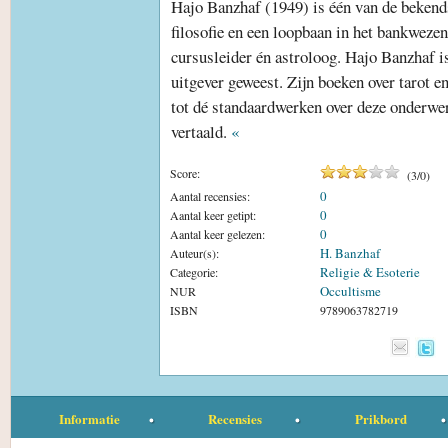
Hajo Banzhaf (1949) is één van de bekendst
filosofie en een loopbaan in het bankwezen 
cursusleider én astroloog. Hajo Banzhaf is
uitgever geweest. Zijn boeken over tarot en
tot dé standaardwerken over deze onderwe
vertaald.
«
Score:
(
3
/
0
)
0
Aantal recensies:
0
Aantal keer getipt:
0
Aantal keer gelezen:
H. Banzhaf
Auteur(s):
Religie & Esoterie
Categorie:
Occultisme
NUR
ISBN
9789063782719
Informatie
Recensies
Prikbord