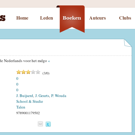
Home
Leden
Auteurs
Clubs
de Nederlands voor het mdgo
«
(
3
/
0
)
0
0
0
J. Buijserd
J. Geurts
P. Wouda
,
,
School & Studie
Talen
9789001179502