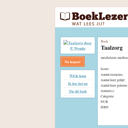
Boek
Taalzorg
modulaire metho
Nu kopen!
Score:
Aantal recensies:
Wil ik lezen
Aantal keer getipt:
Ik lees het nu
Aantal keer gelezen:
Auteur(s):
Tip dit boek
Categorie:
NUR
ISBN