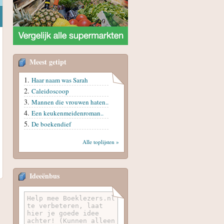
Meest getipt
Haar naam was Sarah
Caleidoscoop
Mannen die vrouwen haten..
Een keukenmeidenroman..
De boekendief
Alle toplijsten »
Ideeënbus