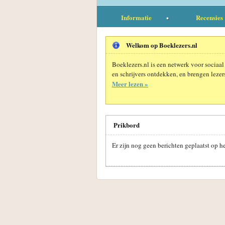
Informatie
Recensies
Welkom op Boeklezers.nl
Boeklezers.nl is een netwerk voor sociaal
en schrijvers ontdekken, en brengen lezers
Meer lezen »
Prikbord
Er zijn nog geen berichten geplaatst op h