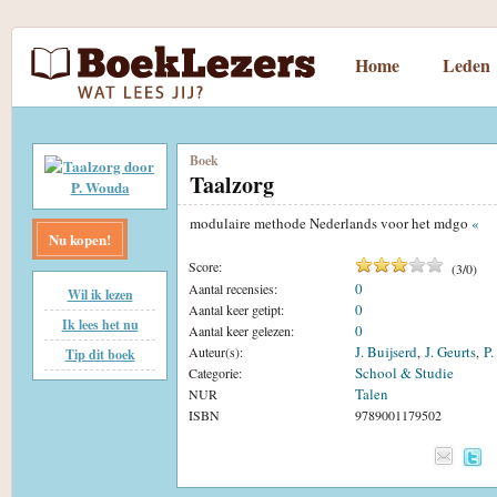
Home
Leden
Boek
Taalzorg
modulaire methode Nederlands voor het mdgo
«
Nu kopen!
Score:
(
3
/
0
)
0
Aantal recensies:
Wil ik lezen
0
Aantal keer getipt:
Ik lees het nu
0
Aantal keer gelezen:
J. Buijserd
J. Geurts
P
Auteur(s):
,
,
Tip dit boek
School & Studie
Categorie:
Talen
NUR
ISBN
9789001179502