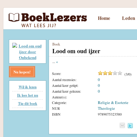
Home
Leden
Boek
Lood om oud ijzer
...
«
Nu kopen!
Score:
(
3
/
0
)
0
Aantal recensies:
0
Aantal keer getipt:
Wil ik lezen
0
Aantal keer gelezen:
Ik lees het nu
Auteur(s):
Religie & Esoterie
Categorie:
Tip dit boek
Theologie
NUR
ISBN
9789075323580