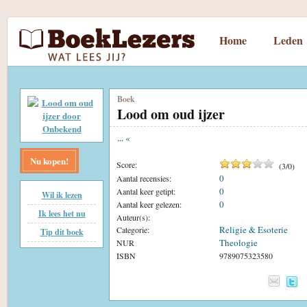
Home
Leden
Boek
Lood om oud ijzer
...
«
Nu kopen!
Score:
(
3
/
0
)
0
Aantal recensies:
0
Aantal keer getipt:
Wil ik lezen
0
Aantal keer gelezen:
Ik lees het nu
Auteur(s):
Religie & Esoterie
Categorie:
Tip dit boek
Theologie
NUR
ISBN
9789075323580