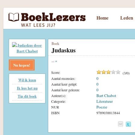
Home
Leden
Boek
Judaskus
...
«
Nu kopen!
Score:
(
3
/
0
)
0
Aantal recensies:
Wil ik lezen
0
Aantal keer getipt:
Ik lees het nu
0
Aantal keer gelezen:
Bart Chabot
Auteur(s):
Tip dit boek
Literatuur
Categorie:
Poezie
NUR
ISBN
9789038813844