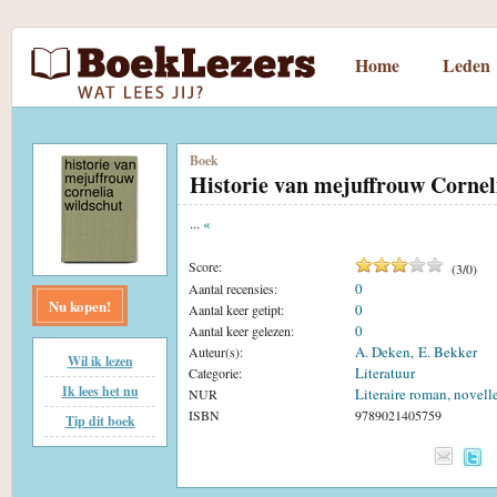
Home
Leden
Boek
Historie van mejuffrouw Cornel
...
«
Score:
(
3
/
0
)
0
Aantal recensies:
Nu kopen!
0
Aantal keer getipt:
0
Aantal keer gelezen:
A. Deken
E. Bekker
Auteur(s):
,
Wil ik lezen
Literatuur
Categorie:
Ik lees het nu
Literaire roman, novell
NUR
ISBN
9789021405759
Tip dit boek