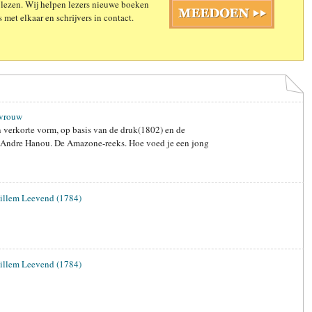
 lezen. Wij helpen lezers nieuwe boeken
 met elkaar en schrijvers in contact.
 vrouw
 verkorte vorm, op basis van de druk(1802) en de
 Andre Hanou. De Amazone-reeks. Hoe voed je een jong
illem Leevend (1784)
illem Leevend (1784)