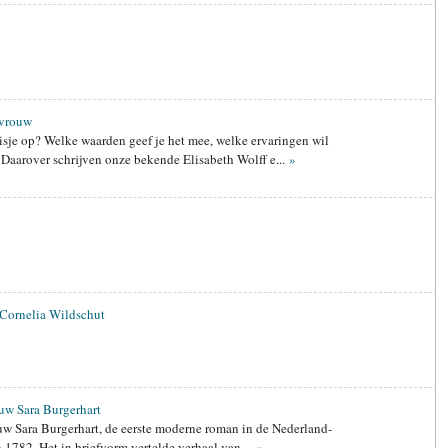
 vrouw
sje op? Welke waarden geef je het mee, welke ervaringen wil
Daarover schrijven onze bekende Elisabeth Wolff e...
»
 Cornelia Wildschut
uw Sara Burgerhart
uw Sara Burgerhart, de eerste moderne roman in de Nederland-
in 1782. Het in briefvorm vertelde verhaal van ...
»