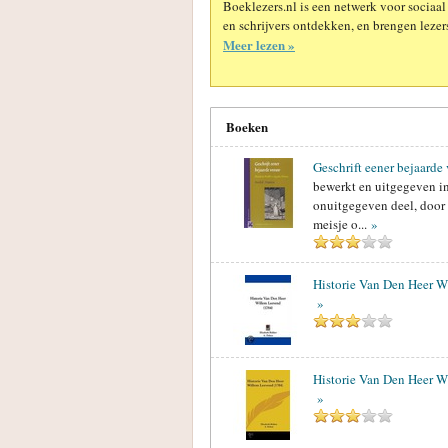
Boeklezers.nl is een netwerk voor sociaal
en schrijvers ontdekken, en brengen lezers
Meer lezen »
Boeken
Geschrift eener bejaarde
bewerkt en uitgegeven in
onuitgegeven deel, door
meisje o...
»
Historie Van Den Heer W
»
Historie Van Den Heer W
»