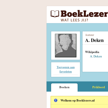
Auteur
A. Deken
Wikipedia
A. Deken
Toevoegen aan
favorieten
Boeken
Prikbord
Welkom op Boeklezers.nl