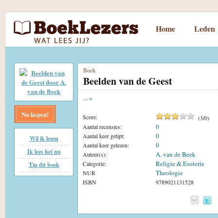
Home
Leden
Boek
Beelden van de Geest
...
«
Nu kopen!
Score:
(
3
/
0
)
0
Aantal recensies:
0
Aantal keer getipt:
Wil ik lezen
0
Aantal keer gelezen:
Ik lees het nu
A. van de Beek
Auteur(s):
Religie & Esoterie
Categorie:
Tip dit boek
Theologie
NUR
ISBN
9789021131528