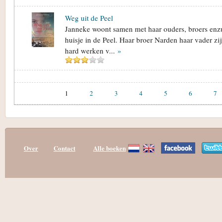
Weg uit de Peel
Janneke woont samen met haar ouders, broers enz
huisje in de Peel. Haar broer Narden haar vader zi
hard werken v...
»
1
2
3
4
5
6
7
Over
Contact
Alle boeken