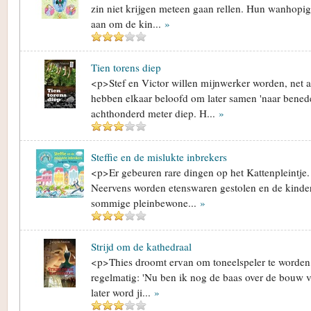
zin niet krijgen meteen gaan rellen. Hun wanhopig
aan om de kin...
»
Tien torens diep
<p>Stef en Victor willen mijnwerker worden, net a
hebben elkaar beloofd om later samen 'naar benede
achthonderd meter diep. H...
»
Steffie en de mislukte inbrekers
<p>Er gebeuren rare dingen op het Kattenpleintje.
Neervens worden etenswaren gestolen en de kinde
sommige pleinbewone...
»
Strijd om de kathedraal
<p>Thies droomt ervan om toneelspeler te worden, 
regelmatig: 'Nu ben ik nog de baas over de bouw 
later word ji...
»