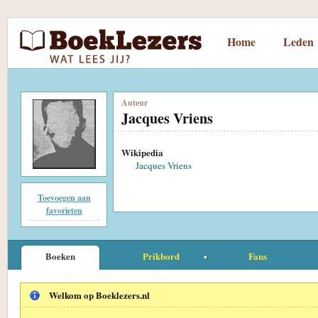
Home
Leden
Auteur
Jacques Vriens
Wikipedia
Jacques Vriens
Toevoegen aan
favorieten
Boeken
Prikbord
Fans
Welkom op Boeklezers.nl