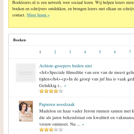
Boeklezers.nl is een netwerk voor sociaal lezen. Wij helpen lezers nie
boeken en schrijvers ontdekken, en brengen lezers met elkaar en schrijv
Meer lezen »
contact.
Boeken
1
2
3
4
5
6
7
Achtste-groepers huilen niet
<h4>Speciale filmeditie van een van de meest geli
tijden</h4><p>In de groep van juf Ina is vaak ged
Gelukkig i...
»
Papieren noodzaak
Madelon en haar vader Jerom runnen samen met kn
die als jaren bekendstaat om kwaliteit en vakmans
vrouw ontmoet. Nu ...
»