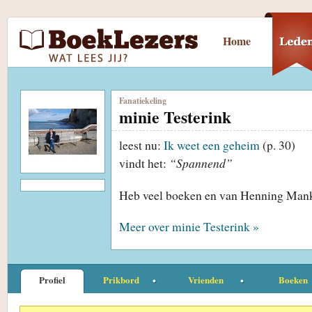
Home
Fanatiekeling
minie Testerink
leest nu:
Ik weet een geheim
(p. 30)
vindt het:
“Spannend”
Heb veel boeken en van Henning Manke
Meer over minie Testerink »
Profiel
Prikbord
Vrienden
Boeken