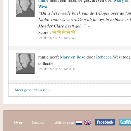
West
.
“Dit is het tweede boek van de Trilogie over de fa
Nadat vader is vertrokken uit het gezin hebben ze h
Moeder Clare heeft gel...”
»
Score :
19 Oktober 2022, 14:02:42
minie heeft
Mary en Rose
door
Rebecca West
toeg
collectie.
19 Oktober 2022, 14:01:31
Meer gebeurtenissen »
Over
Contact
Alle boeken