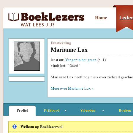
Home
Fanatiekeling
Marianne Lux
leest nu:
Vanger in het graan
(p. 1)
vindt het:
“Goed”
Marianne Lux heeft nog niets over zichzelf geschr
Meer over Marianne Lux »
Profiel
Prikbord
Vrienden
Boeken
Welkom op Boeklezers.nl