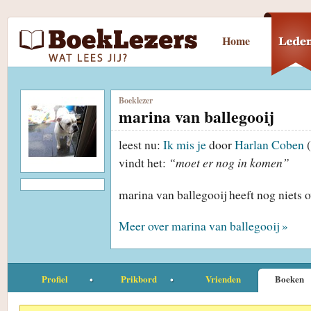
Home
Boeklezer
marina van ballegooij
leest nu:
Ik mis je
door
Harlan Coben
(
vindt het:
“moet er nog in komen”
marina van ballegooij heeft nog niets 
Meer over marina van ballegooij »
Profiel
Prikbord
Vrienden
Boeken