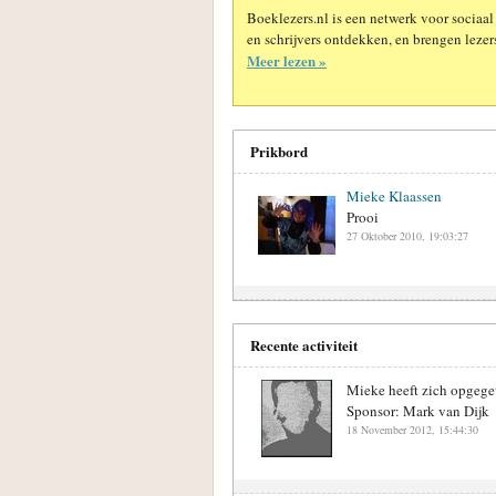
Boeklezers.nl is een netwerk voor sociaal
en schrijvers ontdekken, en brengen lezers
Meer lezen »
Prikbord
Mieke Klaassen
Prooi
27 Oktober 2010, 19:03:27
Recente activiteit
Mieke heeft zich opgege
Sponsor: Mark van Dijk
18 November 2012, 15:44:30