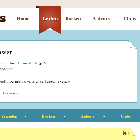
Home
Boeken
Auteurs
Clubs
assen
 zaal
door
J. van Velde
(p. 5)
egonnen”
eeft nog niets over zichzelf geschreven.
»
Klaassen »
Vrienden
Boeken
Auteurs
Clubs