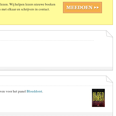
 lezen. Wij helpen lezers nieuwe boeken
 met elkaar en schrijvers in contact.
ven voor het panel
Bloeddorst
.