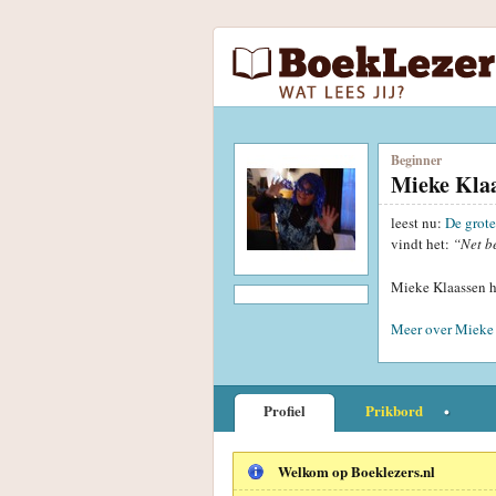
Beginner
Mieke Kla
leest nu:
De grote
vindt het:
“Net b
Mieke Klaassen h
Meer over Mieke 
Profiel
Prikbord
Welkom op Boeklezers.nl