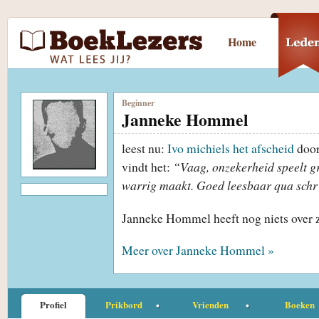
Home
Beginner
Janneke Hommel
leest nu:
Ivo michiels het afscheid
doo
vindt het:
“Vaag, onzekerheid speelt gr
warrig maakt. Goed leesbaar qua schrij
Janneke Hommel heeft nog niets over 
Meer over Janneke Hommel »
Profiel
Prikbord
Vrienden
Boeken