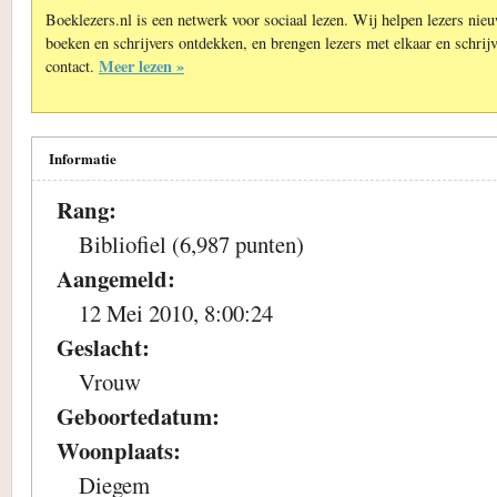
Boeklezers.nl is een netwerk voor sociaal lezen. Wij helpen lezers nie
boeken en schrijvers ontdekken, en brengen lezers met elkaar en schrijv
Meer lezen »
contact.
Informatie
Rang:
Bibliofiel (6,987 punten)
Aangemeld:
12 Mei 2010, 8:00:24
Geslacht:
Vrouw
Geboortedatum:
Woonplaats:
Diegem