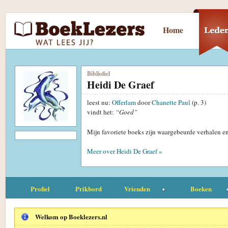
Home
Bibliofiel
Heidi De Graef
leest nu:
Offerlam
door
Chanette Paul
(p. 3)
vindt het:
“Goed”
Mijn favoriete boeks zijn waargebeurde verhalen en 
Meer over Heidi De Graef »
Profiel
Prikbord
Vrienden
Boeken
Welkom op Boeklezers.nl