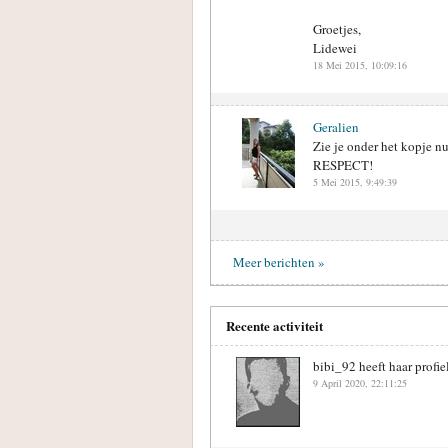
Groetjes,
Lidewei
18 Mei 2015, 10:09:16
Geralien
Zie je onder het kopje nu
RESPECT!
5 Mei 2015, 9:49:39
Meer berichten »
Recente activiteit
bibi_92 heeft haar profie
9 April 2020, 22:11:25