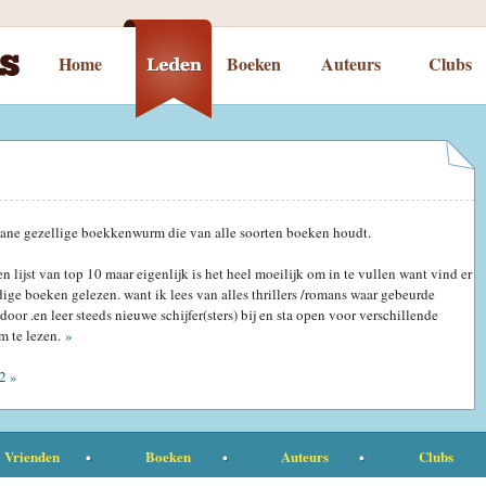
Home
Boeken
Auteurs
Clubs
aane gezellige boekkenwurm die van alle soorten boeken houdt.
en lijst van top 10 maar eigenlijk is het heel moeilijk om in te vullen want vind er
ge boeken gelezen. want ik lees van alles thrillers /romans waar gebeurde
oor .en leer steeds nieuwe schijfer(sters) bij en sta open voor verschillende
m te lezen.
»
2 »
Vrienden
Boeken
Auteurs
Clubs