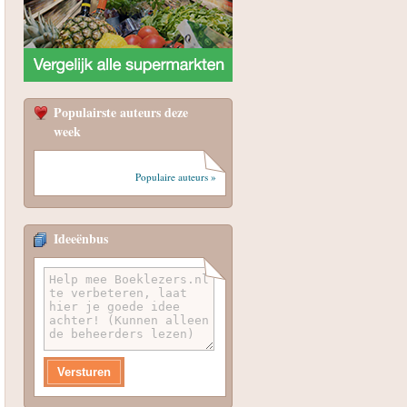
Populairste auteurs deze
week
Populaire auteurs »
Ideeënbus