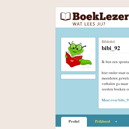
Bibliofiel
bibi_92
Ik ben een spont
hier onder staat e
meerderen geweldi
verhalen ga maar d
soorten boeken o
Meer over bibi_9
Profiel
Prikbord