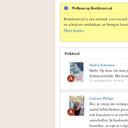
Welkom op Boeklezers.nl
Boeklezers.nl is een netwerk voor sociaal
en schrijvers ontdekken, en brengen lezers
Meer lezen »
Prikbord
Saskia Schouten
Hallo, Op deze site kun j
Schrijversliefde. Het kom
21 November 2016, 20:44:24
Lidewei Philips
Hoi, je vroeg me onlangs 
aantal bibliotheken geco
ook kan doen is in een b
aanschaffen. In boekenwi
bestellen, zo zijn er vol