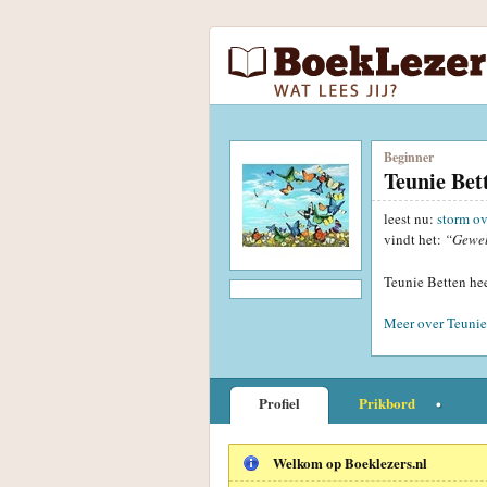
Beginner
Teunie Bet
leest nu:
storm ov
vindt het:
“Gewe
Teunie Betten hee
Meer over Teunie
Profiel
Prikbord
Welkom op Boeklezers.nl