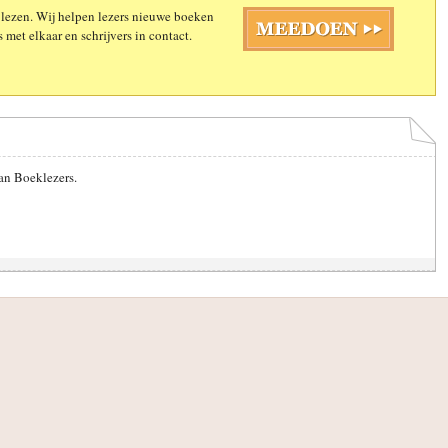
 lezen. Wij helpen lezers nieuwe boeken
 met elkaar en schrijvers in contact.
an Boeklezers.