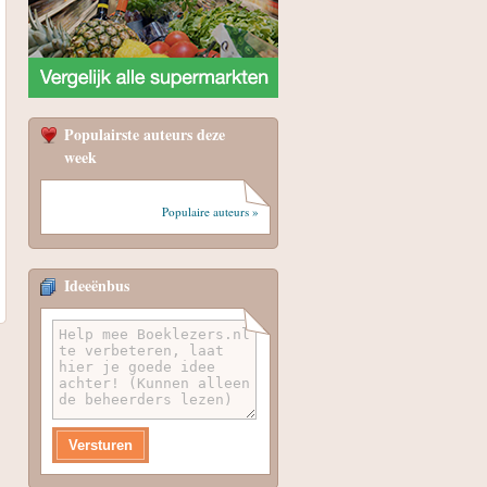
Populairste auteurs deze
week
Populaire auteurs »
Ideeënbus