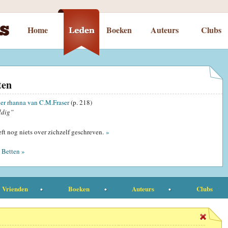
Home
Boeken
Auteurs
Clubs
ten
er rhanna van C.M.Fraser
(p. 218)
ldig”
ft nog niets over zichzelf geschreven.
»
 Betten »
Vrienden
Boeken
Auteurs
Clubs