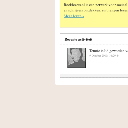
Boeklezers.nl is een netwerk voor sociaal
en schrijvers ontdekken, en brengen lezers
Meer lezen »
Recente activiteit
Teunie is lid geworden v
9 Oktober 2010, 16:29:44