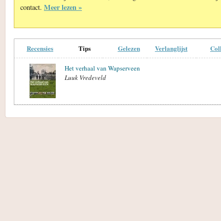
Meer lezen »
contact.
Recensies
Tips
Gelezen
Verlanglijst
Col
Het verhaal van Wapserveen
Luuk Vredeveld