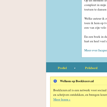
Op dit moment lee
compleet in mijn
toetsen te dansen 
Welke auteur ik z
toen ik hem op t
een van zijn vele 
En een boek in de
hart en heel veel
Meer over Jacquel
Profiel
Prikbord
Welkom op Boeklezers.nl
Boeklezers.nl is een netwerk voor sociaal
en schrijvers ontdekken, en brengen lezers
Meer lezen »