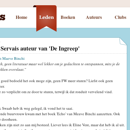
Home
Boeken
Auteurs
Clubs
r
 Servais auteur van 'De Ingreep'
n Maeve Binchi
, geen literatuur maar wel lekker om je gedachten te ontspannen, mits je de
kken overslaat.”
e goed bedoeld het ook moge zijn, geen FW meer sturen? Liefst ook geen
er.
 zo verplicht om ze door te sturen, terwijl ik dat ronduit vervelend vind.
 Swaab heb ik weg gelegd, ik vond het te saai.
nde buurvrouw kwam met het boek 'Echo' van Meave Binchi aanzetten. Ook
e doorheen.
n zijn niet zo aan mij besteed. Liever lees ik Eline Vere, maar dat heb ik al uit.