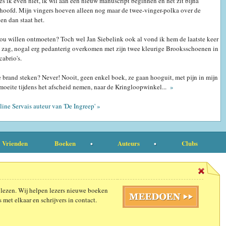
s ik even niet, ik wil aan een nieuw manuscript beginnen en het zit bijna
 hoofd. Mijn vingers hoeven alleen nog maar de twee-vinger-polka over de
en dan staat het.
ou willen ontmoeten? Toch wel Jan Siebelink ook al vond ik hem de laatste keer
v zag, nogal erg pedanterig overkomen met zijn twee kleurige Brooksschoenen in
cabrio's.
 brand steken? Never! Nooit, geen enkel boek, ze gaan hooguit, met pijn in mijn
 moeite tijdens het afscheid nemen, naar de Kringloopwinkel...
»
ine Servais auteur van 'De Ingreep' »
Vrienden
Boeken
Auteurs
Clubs
 lezen. Wij helpen lezers nieuwe boeken
 met elkaar en schrijvers in contact.