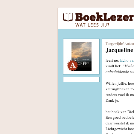
Toegewijde
/
Auteu
Jacqueline
leest nu:
Echo va
vindt het:
“Mwhah
onbeduidende stu
Willen jullie, ho
kettingbrieven me
Anders voel ik me
Dank je.
het boek van Dick
Een goed bedoele
daar worstel ik m
Lichtgewicht boeke