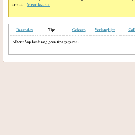
Meer lezen »
contact.
Recensies
Tips
Gelezen
Verlanglijst
Col
AlbertoVap heeft nog geen tips gegeven.